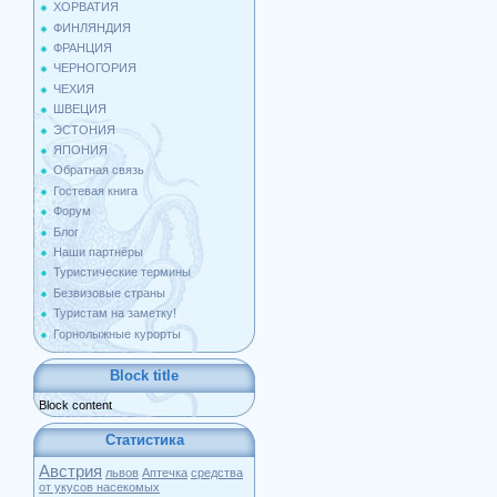
ХОРВАТИЯ
ФИНЛЯНДИЯ
ФРАНЦИЯ
ЧЕРНОГОРИЯ
ЧЕХИЯ
ШВЕЦИЯ
ЭСТОНИЯ
ЯПОНИЯ
Обратная связь
Гостевая книга
Форум
Блог
Наши партнёры
Туристические термины
Безвизовые страны
Туристам на заметку!
Горнолыжные курорты
Block title
Block content
Статистика
Австрия
львов
Аптечка
средства
от укусов насекомых