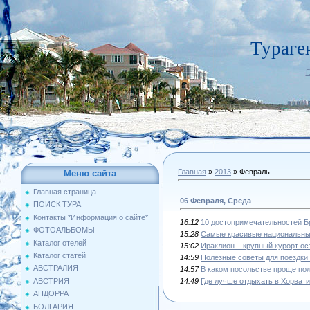
Тураге
Г
Главная
»
2013
»
Февраль
Меню сайта
Главная страница
06 Февраля, Среда
ПОИСК ТУРА
Контакты *Информация о сайте*
16:12
10 достопримечательностей Бр
ФОТОАЛЬБОМЫ
15:28
Самые красивые национальны
Каталог отелей
15:02
Ираклион – крупный курорт ос
Каталог статей
14:59
Полезные советы для поездки 
АВСТРАЛИЯ
14:57
В каком посольстве проще по
14:49
Где лучше отдыхать в Хорват
АВСТРИЯ
АНДОРРА
БОЛГАРИЯ