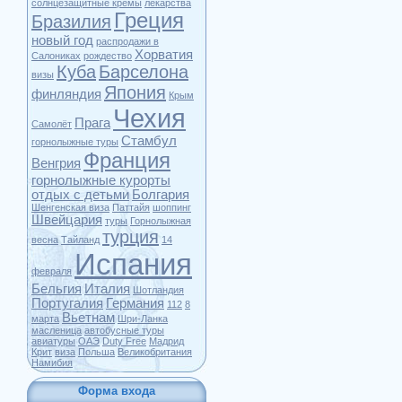
солнцезащитные кремы
лекарства
Греция
Бразилия
новый год
распродажи в
Хорватия
Салониках
рождество
Куба
Барселона
визы
Япония
финляндия
Крым
Чехия
Прага
Самолёт
Стамбул
горнолыжные туры
Франция
Венгрия
горнолыжные курорты
отдых с детьми
Болгария
Шенгенская виза
Паттайя
шоппинг
Швейцария
туры
Горнолыжная
турция
весна
Тайланд
14
Испания
февраля
Бельгия
Италия
Шотландия
Португалия
Германия
112
8
Вьетнам
марта
Шри-Ланка
масленица
автобусные туры
авиатуры
ОАЭ
Duty Free
Мадрид
Крит
виза
Польша
Великобритания
Намибия
Форма входа