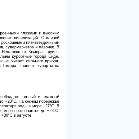
строенными пляжами и высоким
ревних цивилизаций. Столицей
и роскошными пятизвездочными
ов, супермаркетов и лавочек. В
 Недалеко от Кемера - руины
ельны курортные города Сиде,
и не бывает сильного прибоя.
а Гомера. Главные курорты на
реобладает теплый и влажный
 до +23°С. На южном побережье
мпература воды в море +27°С. В
, море прогревается до +23°С.
 +30°С в августе.