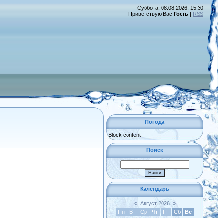
Суббота, 08.08.2026, 15:30
Приветствую Вас
Гость
|
RSS
Погода
Block content
Поиск
Календарь
«
Август 2026
»
Пн
Вт
Ср
Чт
Пт
Сб
Вс