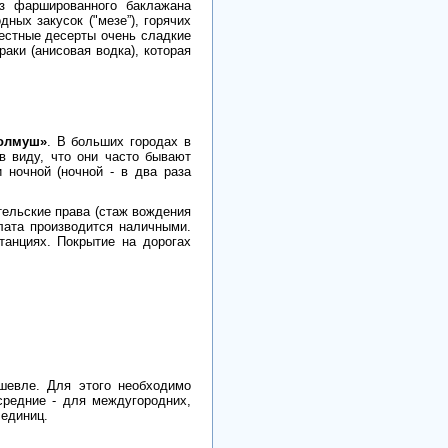
из фаршированного баклажана
ных закусок ("мезе”), горячих
естные десерты очень сладкие
аки (анисовая водка), которая
долмуш»
. В больших городах в
в виду, что они часто бывают
 ночной (ночной - в два раза
тельские права (стаж вождения
лата производится наличными.
танциях. Покрытие на дорогах
шевле. Для этого необходимо
средние - для междугородних,
 единиц.