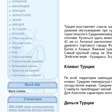
ХОРВАТИЯ
ФИНЛЯНДИЯ
ФРАНЦИЯ
ЧЕРНОГОРИЯ
ЧЕХИЯ
ШВЕЦИЯ
Турция возглавляет список н
ЭСТОНИЯ
уровнем обслуживания при ср
туристического Средиземномо
ЯПОНИЯ
отелями. Купаться здесь можно
Обратная связь
41 км от Антальи расположи
Гостевая книга
древнего портового города Ф
Форум
Белек и Аланья. Важным тури
Блог
Самый крупный город на Эгей
Эгейском море - Кушадасы, Бо
Наши партнёры
Туристические термины
Безвизовые страны
Климат Турции
Туристам на заметку!
Горнолыжные курорты
По всей территории наблюда
климат. Средняя температура 
Block title
погода более жаркая. Средняя 
Стамбуле преобладает мягкий 
Block content
Для Анатолии характерен конти
Статистика
Деньги Турции
Австрия
львов
солнцезащитные
кремы
лекарства
Аптечка
средства