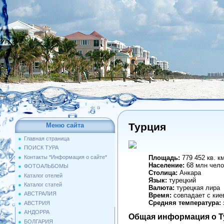
Турция
Меню сайта
Главная страница
ПОИСК ТУРА
Контакты *Информация о сайте*
Площадь:
779 452 кв. к
Население:
68 млн чело
ФОТОАЛЬБОМЫ
Столица:
Анкара
Каталог отелей
Язык:
турецкий
Каталог статей
Валюта:
турецкая лира
АВСТРАЛИЯ
Время:
совпадает с кие
Средняя температура:
АВСТРИЯ
АНДОРРА
Общая информация о Т
БОЛГАРИЯ