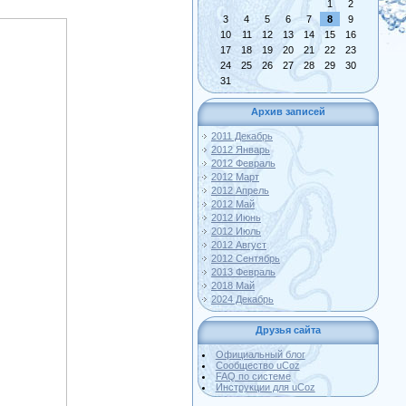
1
2
3
4
5
6
7
8
9
10
11
12
13
14
15
16
17
18
19
20
21
22
23
24
25
26
27
28
29
30
31
Архив записей
2011 Декабрь
2012 Январь
2012 Февраль
2012 Март
2012 Апрель
2012 Май
2012 Июнь
2012 Июль
2012 Август
2012 Сентябрь
2013 Февраль
2018 Май
2024 Декабрь
Друзья сайта
Официальный блог
Сообщество uCoz
FAQ по системе
Инструкции для uCoz