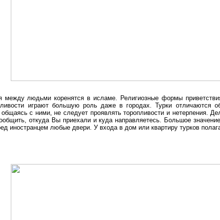
 между людьми коренятся в исламе. Религиозные формы приветствия
жливости играют большую роль даже в городах. Турки отличаются об
 общаясь с ними, не следует проявлять торопливости и нетерпения. Де
общить, откуда Вы приехали и куда направляетесь. Большое значение
ред иностранцем любые двери. У входа в дом или квартиру турков полаг