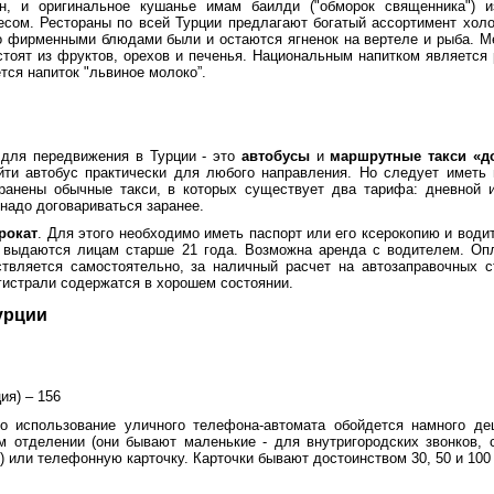
н, и оригинальное кушанье имам баилди ("обморок священника") 
есом. Рестораны по всей Турции предлагают богатый ассортимент холод
но фирменными блюдами были и остаются ягненок на вертеле и рыба. М
стоят из фруктов, орехов и печенья. Национальным напитком является р
тся напиток "львиное молоко”.
для передвижения в Турции - это
автобусы
и
маршрутные такси «
ти автобус практически для любого направления. Но следует иметь 
ранены обычные такси, в которых существует два тарифа: дневной и
 надо договариваться заранее.
рокат
. Для этого необходимо иметь паспорт или его ксерокопию и води
и выдаются лицам старше 21 года. Возможна аренда с водителем. Оп
твляется самостоятельно, за наличный расчет на автозаправочных с
истрали содержатся в хорошем состоянии.
урции
ия) – 156
но использование уличного телефона-автомата обойдется намного де
м отделении (они бывают маленькие - для внутригородских звонков, 
 или телефонную карточку. Карточки бывают достоинством 30, 50 и 100