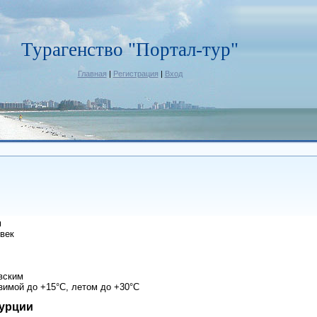
Турагенство "Портал-тур"
Главная
|
Регистрация
|
Вход
м
век
вским
зимой до +15°С, летом до +30°С
урции