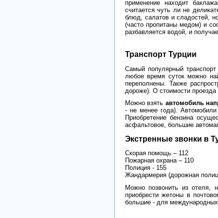
применение находит баклажа
считается чуть ли не деликат
блюд, салатов и сладостей, 
(часто пропитаны медом) и со
разбавляется водой, и получае
Транспорт Турции
Самый популярный транспорт 
любое время суток можно най
переполнены. Также распрост
дороже). О стоимости проезда
Можно взять
автомобиль нап
- не менее года). Автомобил
Приобретение бензина осущес
асфальтовое, большие автомаг
Экстренные звонки в Т
Скорая помощь – 112
Пожарная охрана – 110
Полиция - 155
Жандармерия (дорожная полиц
Можно позвонить из отеля, 
приобрести жетоны в почтово
большие - для международных)