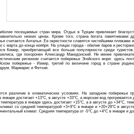
аиболее посещаемых стран мира. Отдых в Турции привлекает благоу
авнительно низких ценах. Кроме того, страна богата памятниками д
рья считается Анталья. Ее окрестности славятся чистейшими пляжами 
 с марта до конца ноября. На улицах города - обилие баров и ресторан
лся Кемер, приобретающий все больше популярности среди туристов.
азелиса, где похоронен Александр Македонский. Не менее привлекат
стическим регионом считается побережье Эгейского моря: здесь почт
ском побережье - Измир, третий по величине город в стране родин
друм, Мармарис и Фетхие.
ется различие в климатических условиях. На западном побережье п
в январе достигает +13°С, в августе +33°С, а морская вод прогревается
температура в январе здесь достигает +15°С, а в августе до +34°С, те
климат со средней температурой +3+9°С в январе и +20+29°С в августе
нентальный климат. Средняя температура от -5°С до +4°С в январе и до