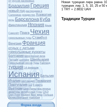
от укусов насекомых
Новая турецкая лира равна 10
Греция
Бразилия
турецких лир; 1, 5, 10, 25 и 50
1 TRY = 2.8832 UAH
новый год
распродажи в
Хорватия
Салониках
рождество
Барселона
Куба
Традиции Турции
визы
Япония
финляндия
Крым
Чехия
Прага
Самолёт
Стамбул
горнолыжные туры
Франция
Венгрия
отдых с детьми
горнолыжные курорты
Болгария
Шенгенская виза
Швейцария
Паттайя
шоппинг
Горнолыжная весна
туры
Тайланд
турция
14 февраля
Испания
Бельгия
Италия
Германия
Шотландия
Португалия
112
8 марта
Вьетнам
Шри-Ланка
масленица
авиатуры
автобусные туры
ОАЭ
Duty Free
Мадрид
Крит
виза
Польша
Великобритания
Намибия
Форма входа