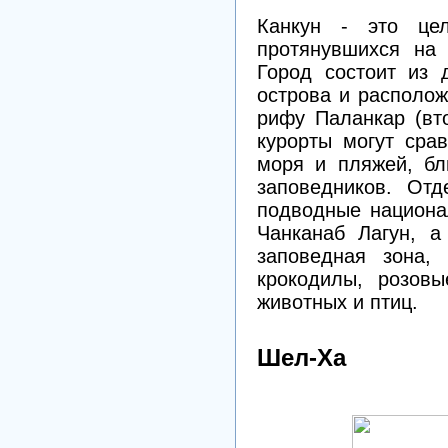
Канкун - это цел
протянувшихся на 
Город состоит из 
острова и располо
рифу Паланкар (вт
курорты могут сра
моря и пляжей, бл
заповедников. Отд
подводные национа
Чанканаб Лагун, а
заповедная зона,
крокодилы, розов
животных и птиц.
Шел-Ха