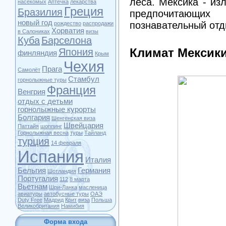
леса. Мексика - из
насекомых
Аптечка
лекарства
Греция
Бразилия
предпочитающи
новый год
познавательный отд
рождество
распродажи
Хорватия
в Салониках
визы
Куба
Барселона
Япония
Климат Мексик
финляндия
Крым
Чехия
Прага
Самолёт
Стамбул
горнолыжные туры
Франция
Венгрия
отдых с детьми
горнолыжные курорты
Болгария
Шенгенская виза
Швейцария
Паттайя
шоппинг
Горнолыжная весна
туры
Тайланд
турция
14 февраля
Испания
Италия
Бельгия
Германия
Шотландия
Португалия
112
8 марта
Вьетнам
Шри-Ланка
масленица
авиатуры
автобусные туры
ОАЭ
Duty Free
Мадрид
Крит
виза
Польша
Великобритания
Намибия
Форма входа