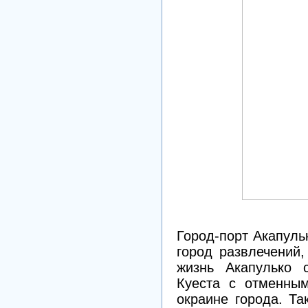
Город-порт Акапуль
город развлечений,
жизнь Акапулько с
Куеста с отменны
окраине города. Т