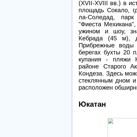
(XVII-XVIII вв.) в 
площадь Сокало, г
ла-Соледад, парк
"Фиеста Мехикана",
ужином и шоу, зн
Кебрада (45 м), д
Прибрежные воды 
берегах бухты 20 
купания - пляжи К
районе Старого А
Кондеза. Здесь мож
стеклянным дном и 
расположен обширн
Юкатан