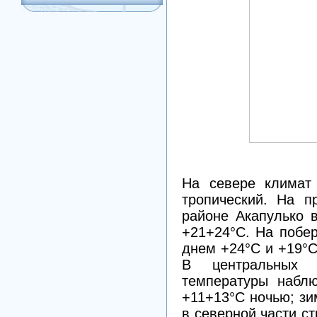
На севере климат 
тропический. На п
районе Акапулько 
+21+24°С. На побе
днем +24°С и +19°С
В центральных 
температуры набл
+11+13°С ночью; зи
в северной части с