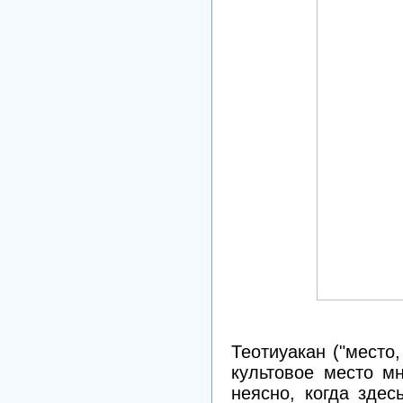
Теотиуакан ("место
культовое место м
неясно, когда зде