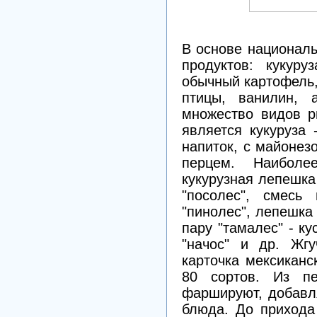
В основе национал
продуктов: кукуру
обычный картофель,
птицы, ванилин, 
множество видов р
является кукуруза
напиток, с майоне
перцем. Наиболе
кукурузная лепешка 
"посолес", смесь
"пинолес", лепешка 
пару "тамалес" - ку
"начос" и др. Жгу
карточка мексиканс
80 сортов. Из пе
фаршируют, добавл
блюда. До прихода