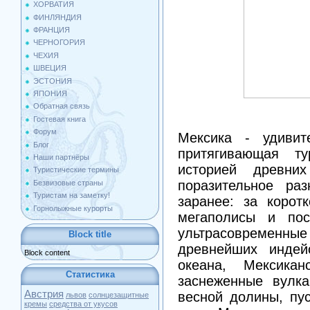
ХОРВАТИЯ
ФИНЛЯНДИЯ
ФРАНЦИЯ
ЧЕРНОГОРИЯ
ЧЕХИЯ
ШВЕЦИЯ
ЭСТОНИЯ
ЯПОНИЯ
Обратная связь
Гостевая книга
Форум
Мексика - удивит
Блог
притягивающая т
Наши партнёры
историей древни
Туристические термины
поразительное раз
Безвизовые страны
Туристам на заметку!
заранее: за корот
Горнолыжные курорты
мегаполисы и пос
ультрасовременны
Block title
древнейших индей
Block content
океана, Мексика
Статистика
заснеженные вулк
Австрия
весной долины, пу
львов
солнцезащитные
кремы
средства от укусов