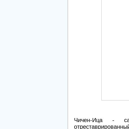
Чичен-Ица - с
отреставрирова