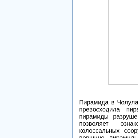
Пирамида в Чолула
превосходила пир
пирамиды разрушен
позволяет озна
колоссальных соор
вершине пирамиды