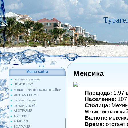
Тураге
Г
Мексика
Меню сайта
Главная страница
ПОИСК ТУРА
Контакты *Информация о сайте*
Площадь:
1.97 м
ФОТОАЛЬБОМЫ
Население:
107
Каталог отелей
Столица:
Мехик
Каталог статей
Язык:
испански
АВСТРАЛИЯ
АВСТРИЯ
Валюта:
мексик
АНДОРРА
Время:
отстает 
БОЛГАРИЯ