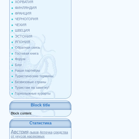
ХОРВАТИЯ
ФИНЛЯНДИЯ
ФРАНЦИЯ
ЧЕРНОГОРИЯ
ЧЕХИЯ
ШВЕЦИЯ
ЭСТОНИЯ
ЯПОНИЯ
Обратная связь
Гостевая книга
Форум
Блог
Наши партнёры
Туристические термины
Безвизовые страны
Туристам на заметку!
Горнолыжные курорты
Block title
Block content
Статистика
Австрия
львов
Аптечка
средства
от укусов насекомых