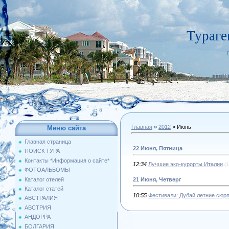
Тураге
Главная
»
2012
»
Июнь
Меню сайта
Главная страница
22 Июня, Пятница
ПОИСК ТУРА
Контакты *Информация о сайте*
12:34
Лучшие эко-курорты Италии
(1
ФОТОАЛЬБОМЫ
Каталог отелей
21 Июня, Четверг
Каталог статей
10:55
Фестивали: Дубай летние сюр
АВСТРАЛИЯ
АВСТРИЯ
АНДОРРА
БОЛГАРИЯ