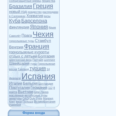
солнцезащитные кремы
лекарства
Греция
Бразилия
новый год
рождество
распродажи
Хорватия
в Салониках
визы
Куба
Барселона
Япония
финляндия
Крым
Чехия
Прага
Самолёт
Стамбул
горнолыжные туры
Франция
Венгрия
горнолыжные курорты
отдых с детьми
Болгария
Шенгенская виза
Паттайя
шоппинг
Швейцария
туры
Горнолыжная
турция
весна
Тайланд
14
Испания
февраля
Италия
Бельгия
Шотландия
Португалия
Германия
112
8
Вьетнам
марта
Шри-Ланка
масленица
автобусные туры
авиатуры
ОАЭ
Duty Free
Мадрид
Крит
виза
Польша
Великобритания
Намибия
Форма входа