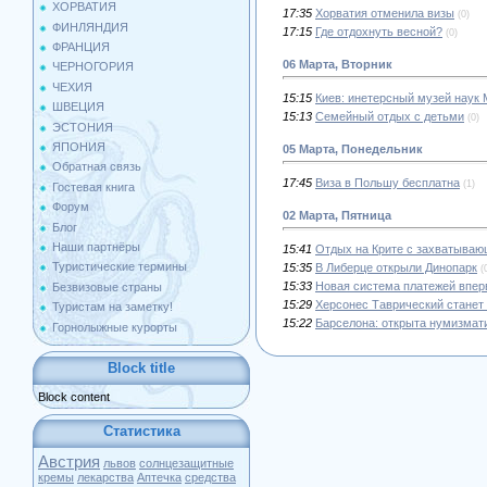
ХОРВАТИЯ
17:35
Хорватия отменила визы
(0)
ФИНЛЯНДИЯ
17:15
Где отдохнуть весной?
(0)
ФРАНЦИЯ
06 Марта, Вторник
ЧЕРНОГОРИЯ
ЧЕХИЯ
15:15
Киев: инетерсный музей наук 
ШВЕЦИЯ
15:13
Семейный отдых с детьми
(0)
ЭСТОНИЯ
ЯПОНИЯ
05 Марта, Понедельник
Обратная связь
17:45
Виза в Польшу бесплатна
(1)
Гостевая книга
Форум
02 Марта, Пятница
Блог
Наши партнёры
15:41
Отдых на Крите с захватыва
Туристические термины
15:35
В Либерце открыли Динопарк
(
15:33
Новая система платежей впер
Безвизовые страны
15:29
Херсонес Таврический станет
Туристам на заметку!
15:22
Барселона: открыта нумизмат
Горнолыжные курорты
Block title
Block content
Статистика
Австрия
львов
солнцезащитные
кремы
лекарства
Аптечка
средства