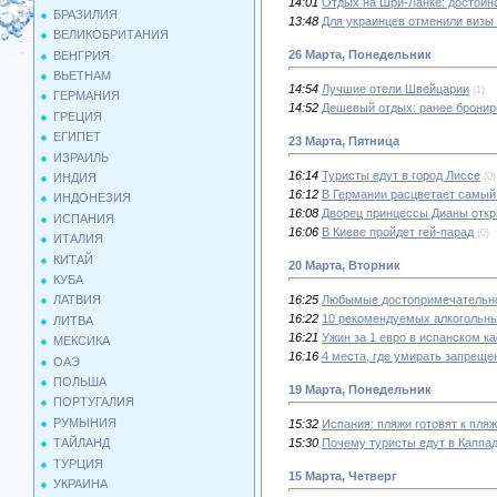
14:01
Отдых на Шри-Ланке: достоин
БРАЗИЛИЯ
13:48
Для украинцев отменили визы
ВЕЛИКОБРИТАНИЯ
26 Марта, Понедельник
ВЕНГРИЯ
ВЬЕТНАМ
14:54
Лучшие отели Швейцарии
(1)
ГЕРМАНИЯ
14:52
Дешевый отдых: ранее бронир
ГРЕЦИЯ
ЕГИПЕТ
23 Марта, Пятница
ИЗРАИЛЬ
16:14
Туристы едут в город Лиссе
(0)
ИНДИЯ
16:12
В Германии расцветает самый
ИНДОНЕЗИЯ
16:08
Дворец принцессы Дианы откр
ИСПАНИЯ
16:06
В Киеве пройдет гей-парад
(0)
ИТАЛИЯ
КИТАЙ
20 Марта, Вторник
КУБА
16:25
Любымые достопримечательно
ЛАТВИЯ
16:22
10 рекомендуемых алкогольны
ЛИТВА
16:21
Ужин за 1 евро в испанском к
МЕКСИКА
16:16
4 места, где умирать запреще
ОАЭ
ПОЛЬША
19 Марта, Понедельник
ПОРТУГАЛИЯ
РУМЫНИЯ
15:32
Испания: пляжи готовят к пля
15:30
Почему туристы едут в Каппа
ТАЙЛАНД
ТУРЦИЯ
15 Марта, Четверг
УКРАИНА