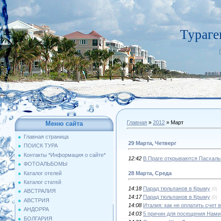
Тураге
Главная
»
2012
»
Март
Меню сайта
Главная страница
29 Марта, Четверг
ПОИСК ТУРА
Контакты *Информация о сайте*
12:42
В Праге открываются Пасхал
ФОТОАЛЬБОМЫ
Каталог отелей
28 Марта, Среда
Каталог статей
14:18
Парад тюльпанов в Крыму
(0)
АВСТРАЛИЯ
14:17
Парад тюльпанов в Крыму
(0)
АВСТРИЯ
14:08
Италия: как не оплатить счет 
АНДОРРА
14:03
5 причин для посещения Нами
БОЛГАРИЯ