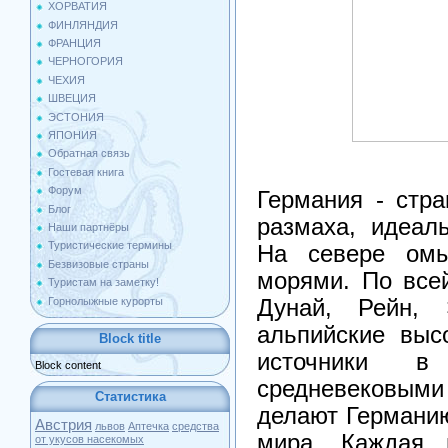
ХОРВАТИЯ
ФИНЛЯНДИЯ
ФРАНЦИЯ
ЧЕРНОГОРИЯ
ЧЕХИЯ
ШВЕЦИЯ
ЭСТОНИЯ
ЯПОНИЯ
Обратная связь
Гостевая книга
Форум
Германия - стра
Блог
размаха, идеал
Наши партнёры
Туристические термины
На севере омы
Безвизовые страны
морями. По всей
Туристам на заметку!
Горнолыжные курорты
Дунай, Рейн,
альпийские выс
Block title
источники в
Block content
средневековым
Статистика
делают Германию
Австрия
львов
Аптечка
средства
мира. Каждая 
от укусов насекомых