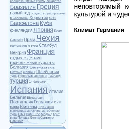
солнцезащитные кремы
лекарства
неповторимый к
Греция
Бразилия
культурой и чуде
новый год
рождество
распродажи
Хорватия
в Салониках
визы
Барселона
Куба
Япония
Климат Германии
финляндия
Крым
Чехия
Прага
Самолёт
Стамбул
горнолыжные туры
Франция
Венгрия
отдых с детьми
горнолыжные курорты
Болгария
Шенгенская виза
Швейцария
Паттайя
шоппинг
туры
Горнолыжная весна
Тайланд
турция
14 февраля
Испания
Италия
Бельгия
Шотландия
Португалия
Германия
112
8
Вьетнам
марта
Шри-Ланка
масленица
авиатуры
автобусные
туры
ОАЭ
Duty Free
Мадрид
Крит
виза
Польша
Великобритания
Намибия