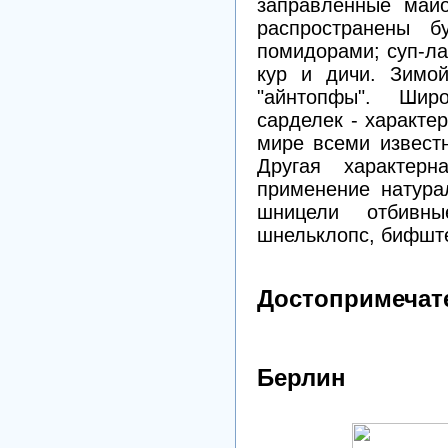
заправленные майо
распространены б
помидорами; суп-ла
кур и дичи. Зимо
"айнтопфы". Широ
сарделек - характе
мире всеми извест
Другая характер
применение натура
шницели отбивны
шнельклопс, бифште
Достопримечат
Берлин