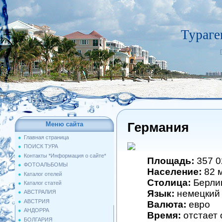
Тураге
Германия
Меню сайта
Главная страница
ПОИСК ТУРА
Контакты *Информация о сайте*
Площадь:
357 02
ФОТОАЛЬБОМЫ
Население:
82 м
Каталог отелей
Столица:
Берли
Каталог статей
Язык:
немецкий
АВСТРАЛИЯ
АВСТРИЯ
Валюта:
евро
АНДОРРА
Время:
отстает 
БОЛГАРИЯ