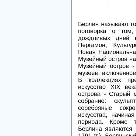
Берлин называют г
поговорка о том
дождливых дней 
Пергамон, Культу
Новая Национальна
Музейный остров на
Музейный остров -
музеев, включенно
В коллекциях пре
искусство XIX ве
острова - Старый 
собрание: скуль
серебряные сокро
искусства, начина
периода. Кроме т
Берлина являются Р
1791 гг.), Берлинск