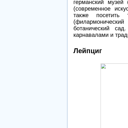
германский музей 
(современное иску
также посетить 
(филармоническ
ботанический сад
карнавалами и тра
Лейпциг