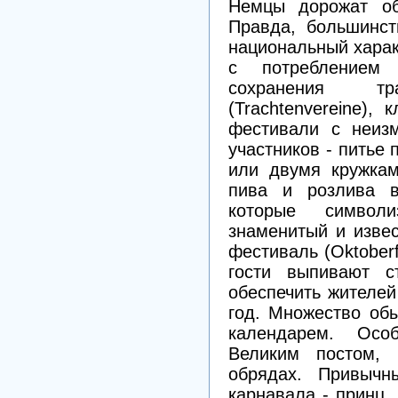
Немцы дорожат об
Правда, большинст
национальный харак
с потреблением 
сохранения тр
(Trachtenvereine),
фестивали с неизм
участников - питье 
или двумя кружкам
пива и розлива в
которые символ
знаменитый и изве
фестиваль (Oktober
гости выпивают 
обеспечить жителей
год. Множество об
календарем. Осо
Великим постом, 
обрядах. Привычн
карнавала - принц,