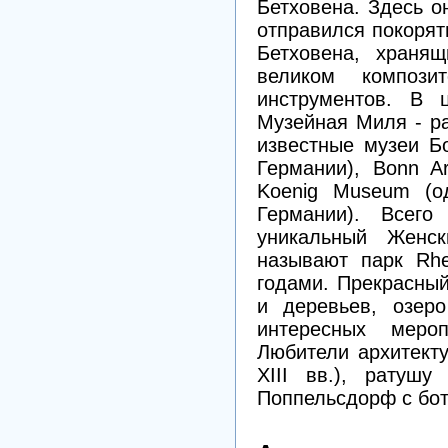
Бетховена. Здесь о
отправился покорят
Бетховена, храня
великом компози
инструментов. В 
Музейная Миля - р
известные музеи Бо
Германии), Bonn A
Koenig Museum (о
Германии). Всег
уникальный Женск
называют парк Rhe
годами. Прекрасны
и деревьев, озер
интересных мероп
Любители архитекту
XIII вв.), ратушу
Поппельсдорф с бот